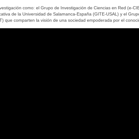
vestigación como: el Grupo de Investigación de Ciencias en Red (e-CI
cativa de la Universidad de Salamanca-España (GITE-USAL) y el Grup
YT) que comparten la visión de una sociedad empoderada por el conoci