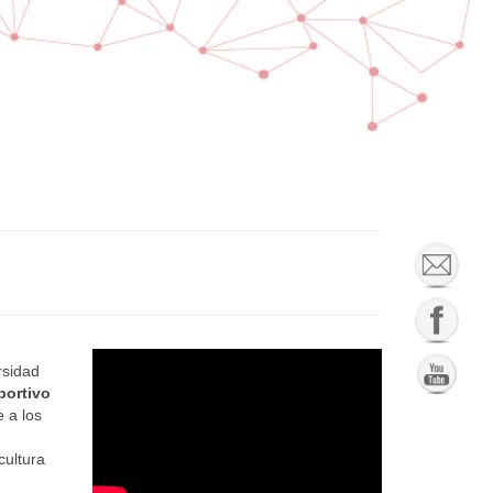
rsidad
portivo
e a los
cultura